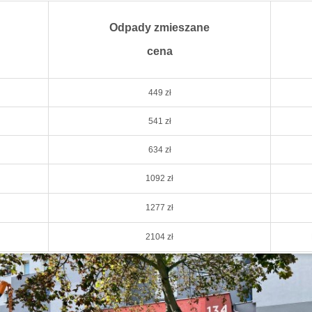
Odpady zmieszane
cena
449 zł
541 zł
634 zł
1092 zł
1277 zł
2104 zł