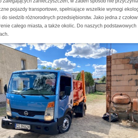
o zalegających zanieczyszczeń, w żaden sposób nie przyczynia
zne pojazdy transportowe, spełniające wszelkie wymogi ekolo
 do siedzib różnorodnych przedsiębiorstw. Jako jedna z czołowy
renie całego miasta, a także okolic. Do naszych podstawowych
ach.