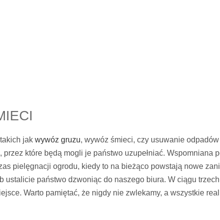
IECI
takich jak
wywóz gruzu
, wywóz śmieci, czy usuwanie odpadów 
, przez które będą mogli je państwo uzupełniać. Wspomniana po
as pielęgnacji ogrodu, kiedy to na bieżąco powstają nowe za
ób ustalicie państwo dzwoniąc do naszego biura. W ciągu trze
ejsce. Warto pamiętać, że nigdy nie zwlekamy, a wszystkie re