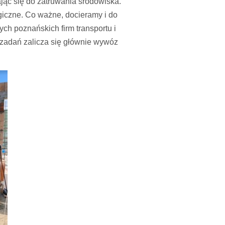
jąc się do zatruwania środowiska.
giczne. Co ważne, docieramy i do
ch poznańskich firm transportu i
 zadań zalicza się głównie wywóz