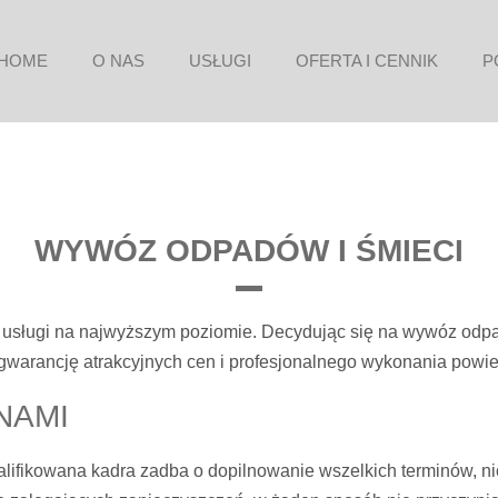
HOME
O NAS
USŁUGI
OFERTA I CENNIK
P
WYWÓZ ODPADÓW I ŚMIECI
usługi na najwyższym poziomie. Decydując się na wywóz odpa
 gwarancję atrakcyjnych cen i profesjonalnego wykonania powi
NAMI
ifikowana kadra zadba o dopilnowanie wszelkich terminów, nic