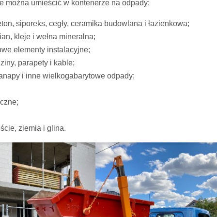
óre można umieścić w kontenerze na odpady:
eton, siporeks, cegły, ceramika budowlana i łazienkowa;
pian, kleje i wełna mineralna;
kowe elementy instalacyjne;
ziny, parapety i kable;
kanapy i inne wielkogabarytowe odpady;
uczne;
ście, ziemia i glina.