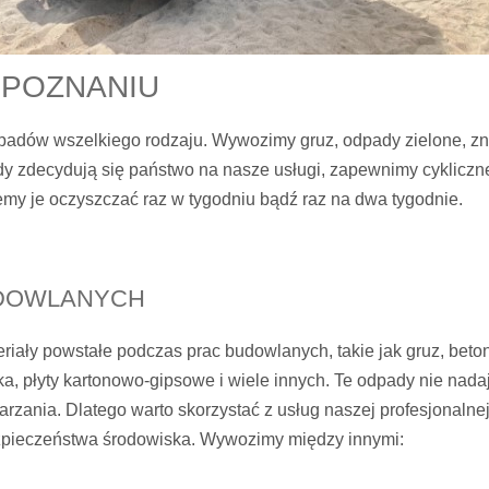
 POZNANIU
adów wszelkiego rodzaju. Wywozimy gruz, odpady zielone, zn
Kiedy zdecydują się państwo na nasze usługi, zapewnimy cyklicz
iemy je oczyszczać raz w tygodniu bądź raz na dwa tygodnie.
DOWLANYCH
iały powstałe podczas prac budowlanych, takie jak gruz, beto
mika, płyty kartonowo-gipsowe i wiele innych. Te odpady nie nad
rzania. Dlatego warto skorzystać z usług naszej profesjonalnej
ezpieczeństwa środowiska. Wywozimy między innymi: