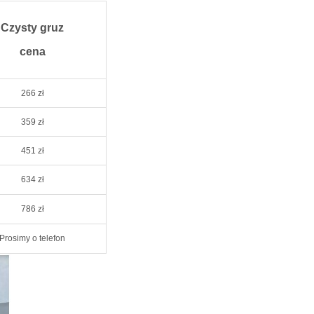
Czysty gruz
cena
266 zł
359 zł
451 zł
634 zł
786 zł
Prosimy o telefon