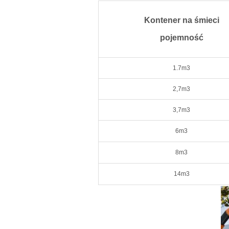
Kontener na śmieci
pojemność
1.7m
3
2,7m
3
3,7m
3
6m
3
8m
3
14m
3