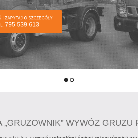
TEL.
 „GRUZOWNIK” WYWÓZ GRUZU
powiedzialną za
wywóz odpadów i śmieci, w tym również gru