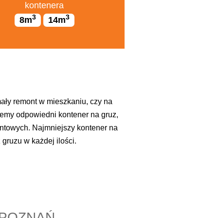
kontenera
3
3
8m
14m
ały remont w mieszkaniu, czy na
zemy odpowiedni kontener na gruz,
towych. Najmniejszy kontener na
ruzu w każdej ilości.
U POZNAŃ