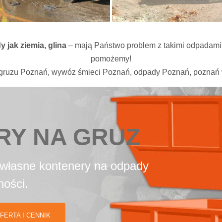
 jak ziemia, glina
– mają Państwo problem z takimi odpadami
pomożemy!
gruzu Poznań, wywóz śmieci Poznań, odpady Poznań, poznań
RY NA GRUZ
 ŚMIECI
własne kontenery na odpady
ni wywóz odpadów
ności.
FERTA I CENNIK
FERTA I CENNIK