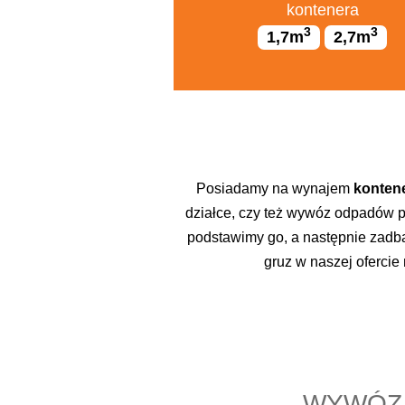
kontenera
3
3
1,7m
2,7m
Posiadamy na wynajem
kontene
działce, czy też wywóz odpadów p
podstawimy go, a następnie zad
gruz w naszej oferci
WYWÓZ Ś