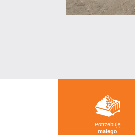
Potrzebuję
małego