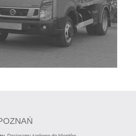
 POZNAŃ
zu
. Docieramy zarówno do klientów