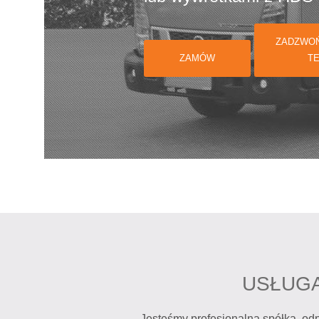
ZAMÓW
USŁUGA
Jesteśmy profesjonalną spółką, od