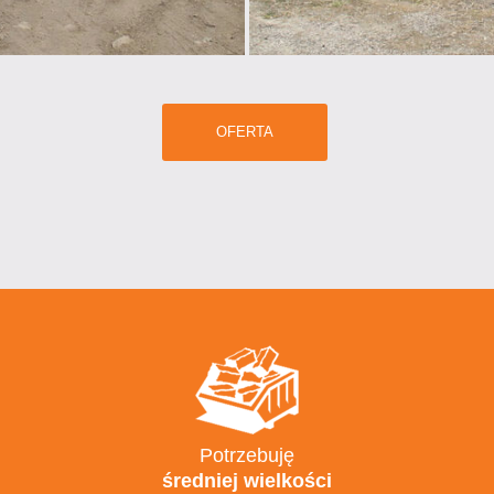
OFERTA
Potrzebuję
średniej wielkości