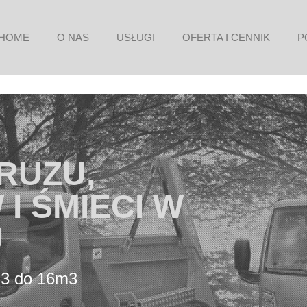
HOME
O NAS
USŁUGI
OFERTA I CENNIK
P
 CENY I
DA
ieci na terenie Poznania i okolic
ZADZWOŃ I ZAPYTAJ O SZCZEGÓŁY
795 539 613