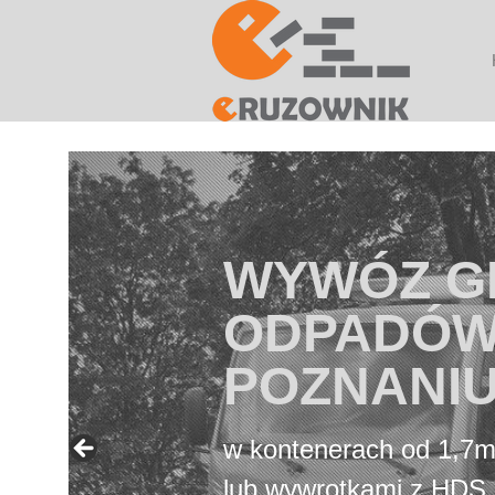
NISKIE
WYGO
wywóz gruzu i śm