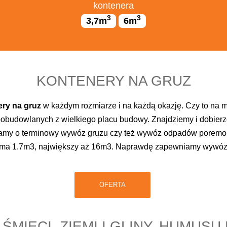
kontenera
3
3
3,7m
6m
KONTENERY NA GRUZ
ry na gruz
w każdym rozmiarze i na każdą okazję. Czy to na m
obudowlanych z wielkiego placu budowy. Znajdziemy i dobier
bamy o terminowy wywóz gruzu czy też wywóz odpadów poremon
e ma 1.7m3, największy aż 16m3. Naprawdę zapewniamy wywóz g
OFERTA
MIECI, ZIEMI I GLINY, HUMUS