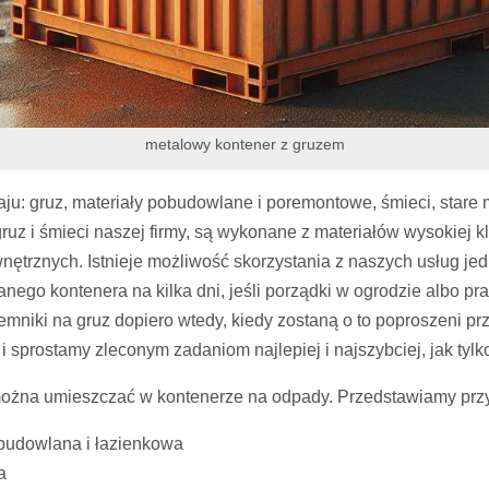
metalowy kontener z gruzem
: gruz, materiały pobudowlane i poremontowe, śmieci, stare me
 gruz i śmieci naszej firmy, są wykonane z materiałów wysokiej 
nętrznych. Istnieje możliwość skorzystania z naszych usług je
ego kontenera na kilka dni, jeśli porządki w ogrodzie albo p
emniki na gruz dopiero wtedy, kiedy zostaną o to poproszeni p
prostamy zleconym zadaniom najlepiej i najszybciej, jak tylko
ożna umieszczać w kontenerze na odpady. Przedstawiamy przyk
 budowlana i łazienkowa
a