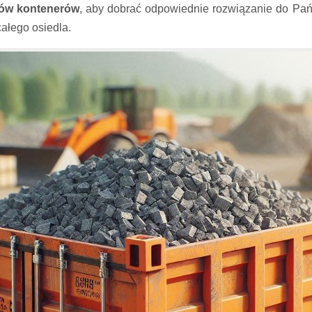
jów kontenerów
, aby dobrać odpowiednie rozwiązanie do Pań
ałego osiedla.