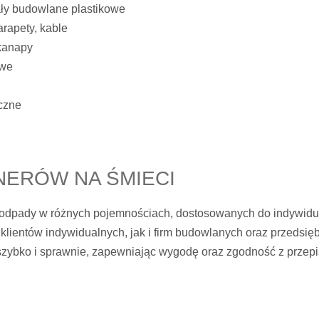
iały budowlane plastikowe
arapety, kable
 kanapy
owe
czne
ERÓW NA ŚMIECI
dpady w różnych pojemnościach, dostosowanych do indywidua
klientów indywidualnych, jak i firm budowlanych oraz przedsię
zybko i sprawnie, zapewniając wygodę oraz zgodność z przep