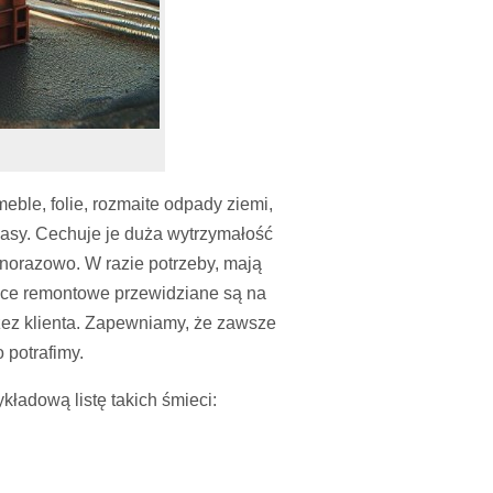
ble, folie, rozmaite odpady ziemi,
klasy. Cechuje je duża wytrzymałość
dnorazowo. W razie potrzeby, mają
race remontowe przewidziane są na
rzez klienta. Zapewniamy, że zawsze
 potrafimy.
ładową listę takich śmieci: