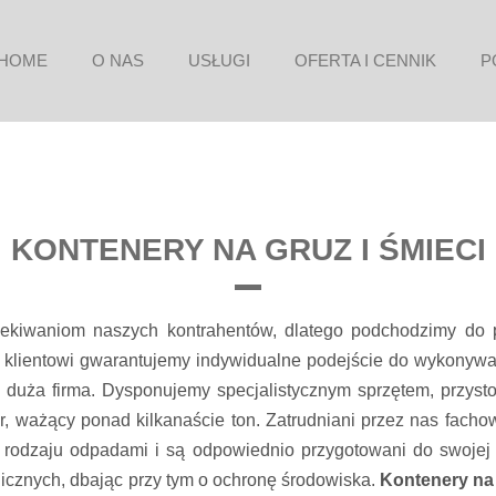
HOME
O NAS
USŁUGI
OFERTA I CENNIK
P
KONTENERY NA GRUZ I ŚMIECI
zekiwaniom naszych kontrahentów, dlatego podchodzimy do 
ientowi gwarantujemy indywidualne podejście do wykonywane
eż duża firma. Dysponujemy specjalistycznym sprzętem, przy
, ważący ponad kilkanaście ton. Zatrudniani przez nas fach
 rodzaju odpadami i są odpowiednio przygotowani do swojej 
cznych, dbając przy tym o ochronę środowiska.
Kontenery na