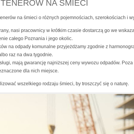
TENERÓW NA ŚMIECI
enerów na śmieci o różnych pojemnościach, szerokościach i w
rany, nasi pracownicy w krótkim czasie dostarczą go we wska
enie całego Poznania i jego okolic.
ików na odpady komunalne przyjeżdżamy zgodnie z harmonogra
albo raz na dwa tygodnie.
sługi, mają gwarancję najniższej ceny wywozu odpadów. Poza 
eznaczone dla nich miejsce.
lizować wszelkiego rodzaju śmieci, by troszczyć się o naturę.