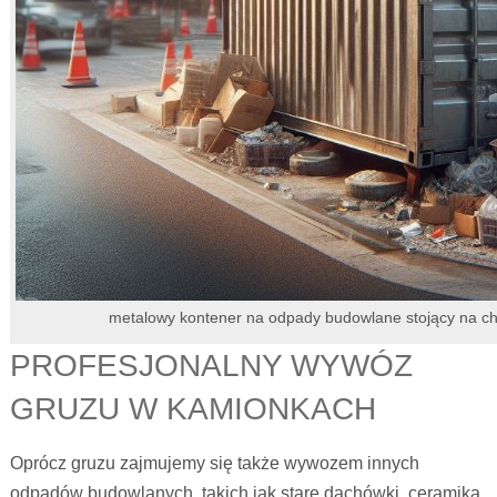
metalowy kontener na odpady budowlane stojący na c
PROFESJONALNY WYWÓZ
GRUZU W KAMIONKACH
Oprócz gruzu zajmujemy się także wywozem innych
odpadów budowlanych, takich jak stare dachówki, ceramika,