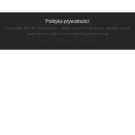
Polityka prywatności
© Copyright 2025 dot. Gruzownik.pl – wywóz gruzu Poznań, wywóz odpadów, wywóz
śmieci Poznań | SEO:
Profesjonalne-Pozycjonowanie.pl
Strony internetowe Poznań
DesignOrka