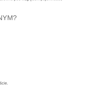
NYM?
ście.