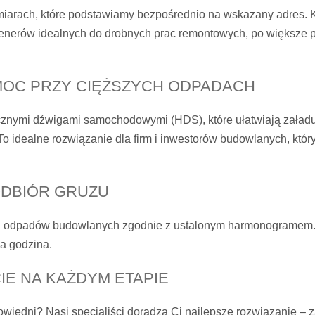
miarach, które podstawiamy bezpośrednio na wskazany adres. 
enerów idealnych do drobnych prac remontowych, po większe 
MOC PRZY CIĘŻSZYCH ODPADACH
znymi dźwigami samochodowymi (HDS), które ułatwiają załadu
o idealne rozwiązanie dla firm i inwestorów budowlanych, który
ODBIÓR GRUZU
 odpadów budowlanych zgodnie z ustalonym harmonogramem. Pu
da godzina.
E NA KAŻDYM ETAPIE
powiedni? Nasi specjaliści doradzą Ci najlepsze rozwiązanie 