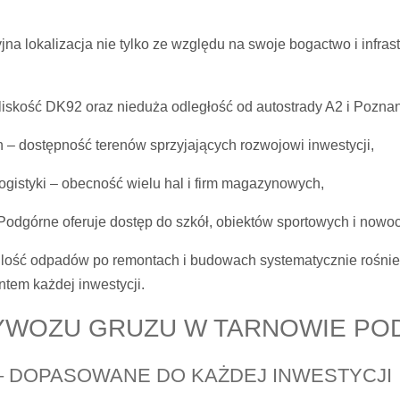
a lokalizacja nie tylko ze względu na swoje bogactwo i infrast
iskość DK92 oraz nieduża odległość od autostrady A2 i Poznan
 – dostępność terenów sprzyjających rozwojowi inwestycji,
ogistyki – obecność wielu hal i firm magazynowych,
odgórne oferuje dostęp do szkół, obiektów sportowych i nowocz
e ilość odpadów po remontach i budowach systematycznie rośni
tem każdej inwestycji.
YWOZU GRUZU W TARNOWIE P
– DOPASOWANE DO KAŻDEJ INWESTYCJI