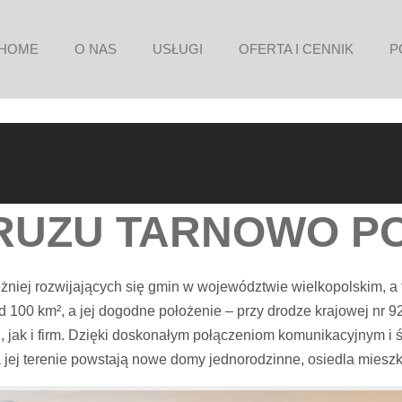
HOME
O NAS
USŁUGI
OFERTA I CENNIK
P
RUZU TARNOWO P
żniej rozwijających się gmin w województwie wielkopolskim, a
100 km², a jej dogodne położenie – przy drodze krajowej nr 92 
jak i firm. Dzięki doskonałym połączeniom komunikacyjnym i świ
a jej terenie powstają nowe domy jednorodzinne, osiedla mie