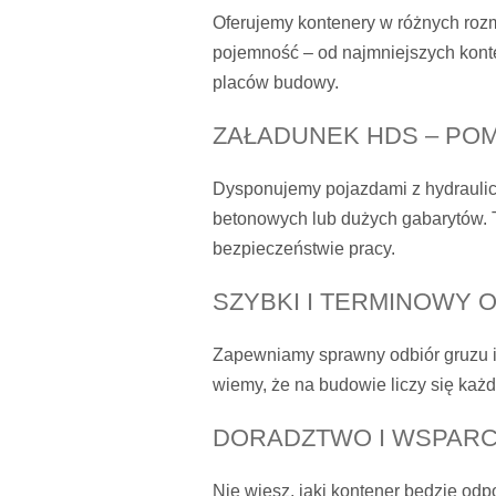
Oferujemy kontenery w różnych roz
pojemność – od najmniejszych kont
placów budowy.
ZAŁADUNEK HDS – PO
Dysponujemy pojazdami z hydraulic
betonowych lub dużych gabarytów. T
bezpieczeństwie pracy.
SZYBKI I TERMINOWY 
Zapewniamy sprawny odbiór gruzu i
wiemy, że na budowie liczy się każ
DORADZTWO I WSPARCI
Nie wiesz, jaki kontener będzie od